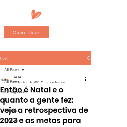
Quero Doar
Post
All Posts
HAJA
All Posts
22 de dez. de 2023
2 min de leitura
Então é Natal e o
Portuguese
quanto a gente fez:
German
veja a retrospectiva de
English
2023 e as metas para
Spanish