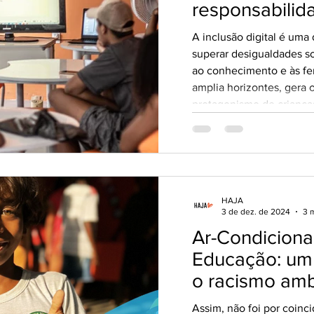
responsabilid
A inclusão digital é uma
superar desigualdades so
ao conhecimento e às fe
amplia horizontes, gera 
protagonismo de criança
comunidades marcadas p
faltam recursos básicos,
digital de forma justa e
cuidadosa?
HAJA
3 de dez. de 2024
3 m
Ar-Condiciona
Educação: um 
o racismo amb
de Doar
Assim, não foi por coinc