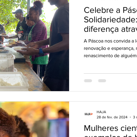
Celebre a Pá
Solidariedade:
diferença atr
campanha “1,2 feijão com
A Páscoa nos convida a 
arroz”
renovação e esperança, 
renascimento de alguém 
HAJA
28 de fev. de 2024
3 
Mulheres cient