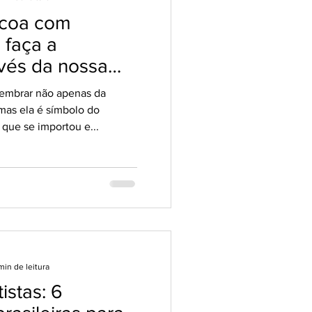
scoa com
 faça a
avés da nossa
lembrar não apenas da
mas ela é símbolo do
que se importou e...
min de leitura
istas: 6