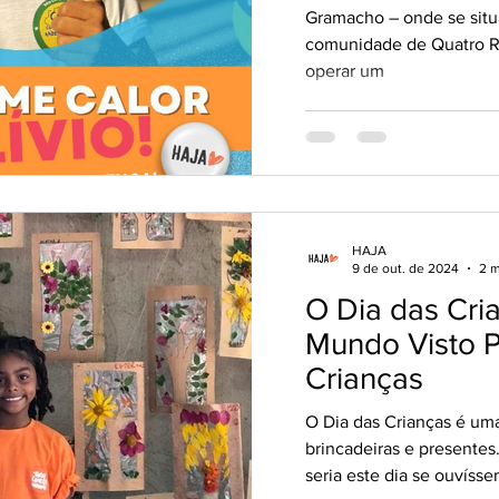
Gramacho – onde se sit
comunidade de Quatro Ro
operar um
HAJA
9 de out. de 2024
2 m
O Dia das Cri
Mundo Visto P
Crianças
O Dia das Crianças é uma
brincadeiras e presente
seria este dia se ouvísse