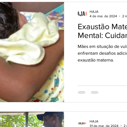
HAJA
4 de mai. de 2024
2 m
Exaustão Mat
Mental: Cuid
Mães em situação de vuln
enfrentam desafios adic
exaustão materna.
HAJA
31 de mar. de 2024
2 