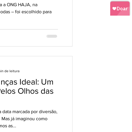
ua a ONG HAJA, na
das – foi escolhido para
in de leitura
anças Ideal: Um
elos Olhos das
 data marcada por diversão,
s. Mas já imaginou como
mos as...