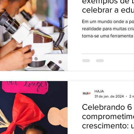
exemplos de b
celebrar a ed
igualdade de 
Em um mundo onde a po
Ciência como
realidade para muitas cri
combate a po
torna-se uma ferramenta v
HAJA
31 de jan. de 2024
2 m
Celebrando 6
comprometim
crescimento: 