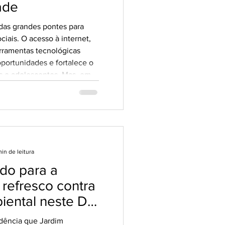
ade
 das grandes pontes para
ciais. O acesso à internet,
rramentas tecnológicas
oportunidades e fortalece o
s e adolescentes. Mas, em
ela pobreza extrema, onde
 como pensar em inclusão
, ao mesmo tempo,
in de leitura
do para a
refresco contra
iental neste Dia
idência que Jardim