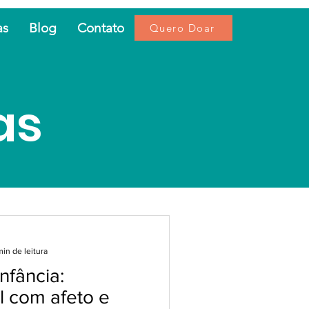
as
Blog
Contato
Quero Doar
as
min de leitura
nfância:
al com afeto e